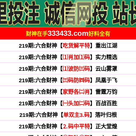
333433.com
财神在手
好料全有
219期:六合财神【
吃货解平特
】重出江湖
219期:六合财神【
⑴肖加⑴码
】实力精选
219期:六合财神【
⑴波防㈢码
】云山雾罩
219期:六合财神【
㈢码防㈣码
】凤凰于飞
219期:六合财神【
家野各㈡肖
】雷霆万钧
219期:六合财神【
㈠头加㈡码
】百战百胜
219期:六合财神【
单双主3.码
】落叶归根
219期:六合财神【
⒉码中平特
】正大堂煌