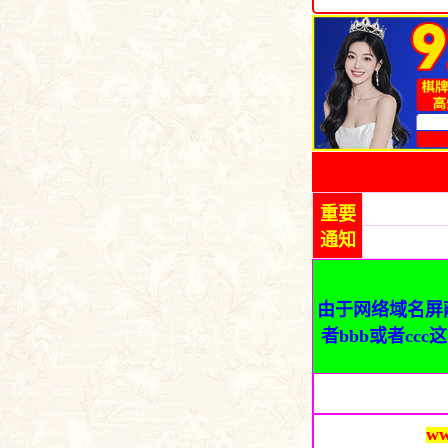
重要
通知
由于网络域名屏
者bbb或者c
ww