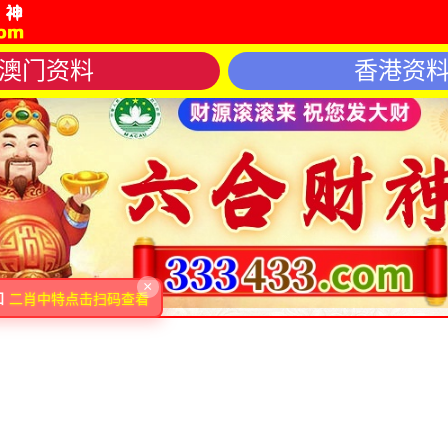
澳门资料
香港资
×
重要通知
二肖中特点击扫码查看