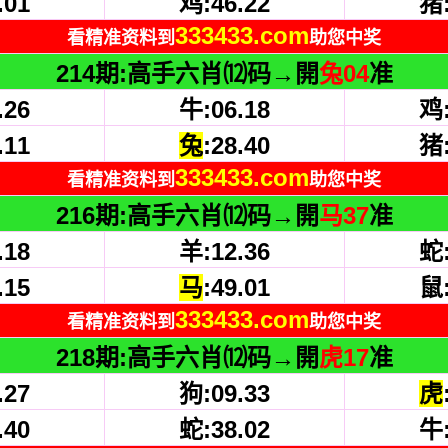
.01
鸡:46.22
猪:
333433.com
看精准资料到
助您中奖
214期:高手六肖⑿码→開
兔04
准
.26
牛:06.18
鸡:
.11
兔
:28.40
猪:
333433.com
看精准资料到
助您中奖
216期:高手六肖⑿码→開
马37
准
.18
羊:12.36
蛇:
.15
马
:49.01
鼠:
333433.com
看精准资料到
助您中奖
218期:高手六肖⑿码→開
虎17
准
.27
狗:09.33
虎
.40
蛇:38.02
牛: